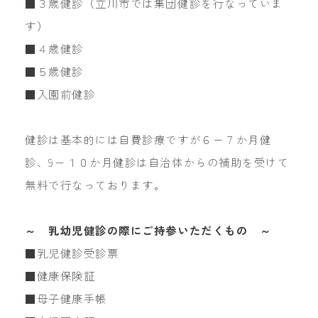
■３歳健診（立川市では集団健診を行なっていま
す）
■４歳健診
■５歳健診
■入園前健診
健診は基本的には自費診療ですが６−７か月健
診、9−１０か月健診は自治体からの補助を受けて
無料で行なっております。
～ 乳幼児健診の際にご持参いただくもの ～
■乳児健診受診票
■健康保険証
■母子健康手帳