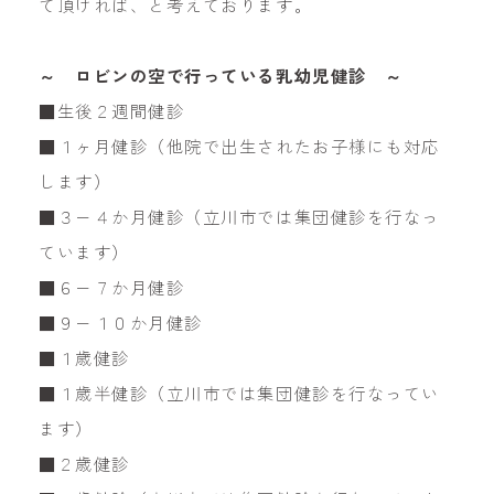
て頂ければ、と考えております。
～ ロビンの空で行っている乳幼児健診 ～
■生後２週間健診
■１ヶ月健診（他院で出生されたお子様にも対応
します）
■３−４か月健診（立川市では集団健診を行なっ
ています）
■６−７か月健診
■９−１０か月健診
■１歳健診
■１歳半健診（立川市では集団健診を行なってい
ます）
■２歳健診