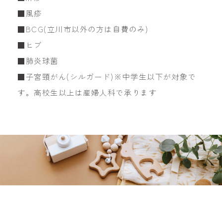
■風疹
■BCG(立川市以外の方は自費のみ)
■ヒブ
■肺炎球菌
■子宮頸がん(シルガード)※中学生以下が対象で
す。高校生以上は産婦人科で承ります