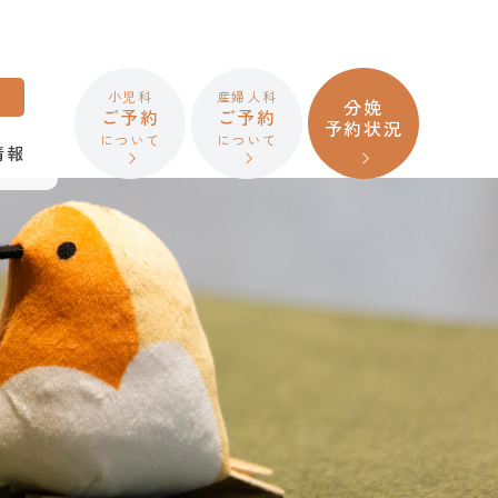
せ
小児科
産婦人科
分娩
ご予約
ご予約
予約状況
について
について
情報